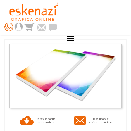
Baixe o gabarito
Dificuldades?
deste produto
Envie suas dúvidas!