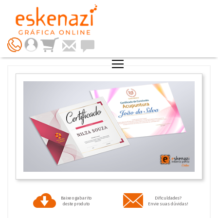
Baixe o gabarito
Dificuldades?
deste produto
Envie suas dúvidas!