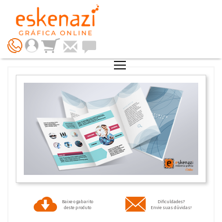
Baixe o gabarito
Dificuldades?
deste produto
Envie suas dúvidas!