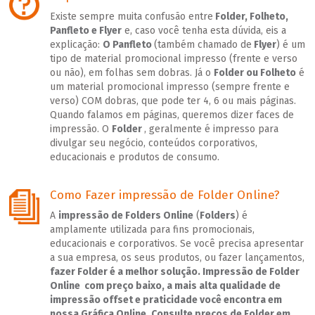
Existe sempre muita confusão entre
Folder, Folheto,
Panfleto e Flyer
e, caso você tenha esta dúvida, eis a
explicação:
O Panfleto
(também chamado de
Flyer
) é um
tipo de material promocional impresso (frente e verso
ou não), em folhas sem dobras. Já o
Folder ou Folheto
é
um material promocional impresso (sempre frente e
verso) COM dobras, que pode ter 4, 6 ou mais páginas.
Quando falamos em páginas, queremos dizer faces de
impressão. O
Folder
, geralmente é impresso para
divulgar seu negócio, conteúdos corporativos,
educacionais e produtos de consumo.
Como Fazer impressão de Folder Online?
A
impressão de Folders Online
(
Folders
) é
amplamente utilizada para fins promocionais,
educacionais e corporativos. Se você precisa apresentar
a sua empresa, os seus produtos, ou fazer lançamentos,
fazer Folder é a melhor solução.
Impressão de Folder
Online com preço baixo,
a mais alta qualidade de
impressão offset e praticidade você encontra em
nossa Gráfica Online. Consulte
preços de Folder
em