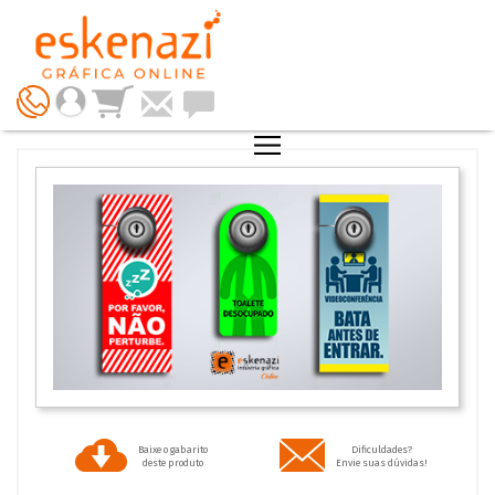
Baixe o gabarito
Dificuldades?
deste produto
Envie suas dúvidas!